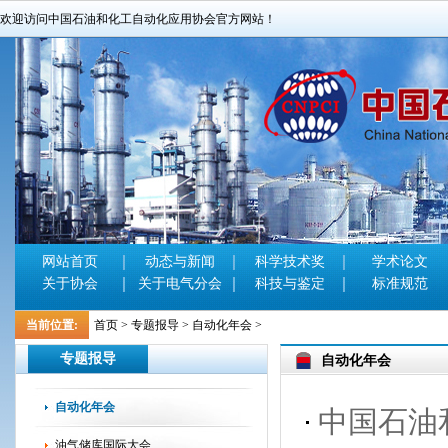
欢迎访问中国石油和化工自动化应用协会官方网站！
网站首页
动态与新闻
科学技术奖
学术论文
关于协会
关于电气分会
科技与鉴定
标准规范
当前位置:
首页
>
专题报导
>
自动化年会
>
专题报导
自动化年会
自动化年会
中国石油
油气储库国际大会